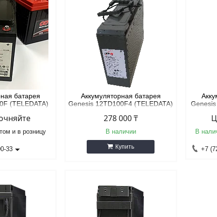
рная батарея
Аккумуляторная батарея
Акку
50F (TELEDATA)
Genesis 12TD100F4 (TELEDATA)
Genesi
точняйте
278 000 ₸
Ц
том и в розницу
В наличии
В нали
Купить
00-33
+7 (7