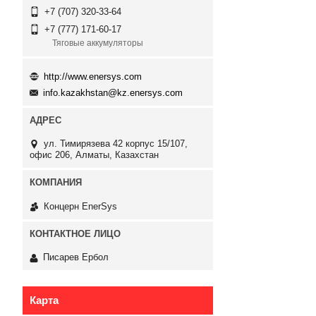
+7 (707) 320-33-64
+7 (777) 171-60-17
Тяговые аккумуляторы
http://www.enersys.com
info.kazakhstan@kz.enersys.com
ул. Тимирязева 42 корпус 15/107,
офис 206, Алматы, Казахстан
Концерн EnerSys
Писарев Ербол
Карта