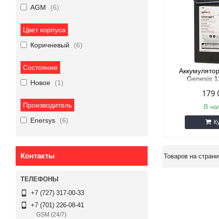
AGM
6
Цвет корпуса
Коричневый
6
Состояние
Аккумулято
Genesis 
Новое
1
(TEL
179 
Производитель
В на
Enersys
6
К
Контакты
+7 (727) 317-00-33
+7 (701) 226-08-41
GSM (24/7)