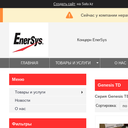
Создать сайт
на Satu.kz
Сейчас у компании нераб
Концерн EnerSys
ГЛАВНАЯ
ТОВАРЫ И УСЛУГИ
О НАС
Genesis TD
Товары и услуги
Серия Genesis 
Новости
О нас
Фильтры