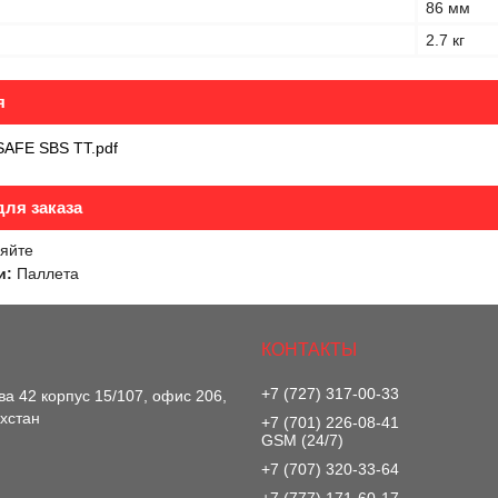
86 мм
2.7 кг
я
AFE SBS TT.pdf
ля заказа
яйте
и:
Паллета
+7 (727) 317-00-33
ва 42 корпус 15/107, офис 206,
хстан
+7 (701) 226-08-41
GSM (24/7)
+7 (707) 320-33-64