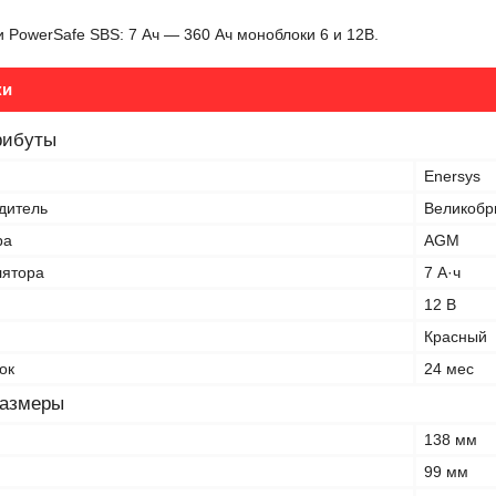
 PowerSafe SBS: 7 Ач ― 360 Ач моноблоки 6 и 12В.
ки
рибуты
Enersys
дитель
Великобр
ра
AGM
лятора
7 А·ч
12 В
Красный
ок
24 мес
размеры
138 мм
99 мм