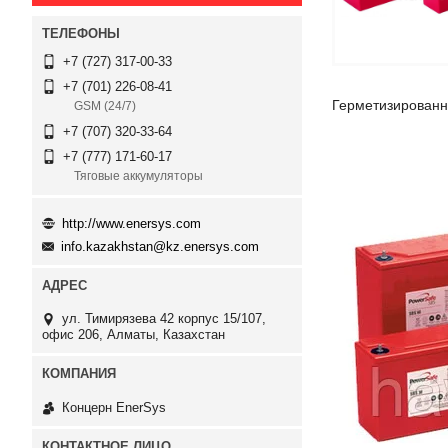
+7 (727) 317-00-33
+7 (701) 226-08-41
Герметизированн
GSM (24/7)
+7 (707) 320-33-64
+7 (777) 171-60-17
Тяговые аккумуляторы
http://www.enersys.com
info.kazakhstan@kz.enersys.com
ул. Тимирязева 42 корпус 15/107,
офис 206, Алматы, Казахстан
Концерн EnerSys