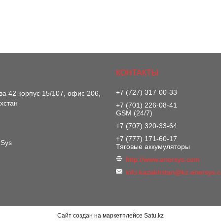
+7 (727) 317-00-33
ва 42 корпус 15/107, офис 206,
хстан
+7 (701) 226-08-41
GSM (24/7)
+7 (707) 320-33-64
+7 (777) 171-60-17
rSys
Тяговые аккумуляторы
http://www.enersys.com
info.kazakhstan@kz.enersys.
Сайт создан на маркетплейсе
Satu.kz