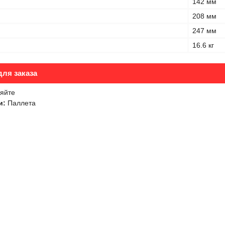
142 мм
208 мм
247 мм
16.6 кг
ля заказа
яйте
и:
Паллета