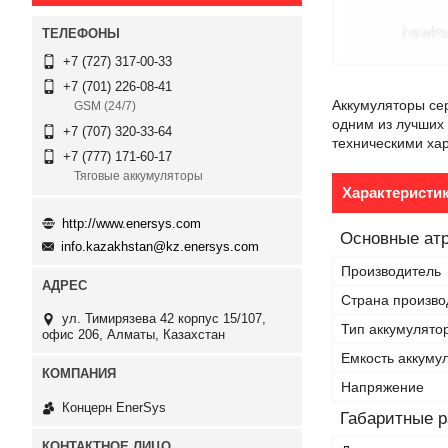
+7 (727) 317-00-33
+7 (701) 226-08-41
Аккумуляторы се
GSM (24/7)
одним из лучших
+7 (707) 320-33-64
техническими ха
+7 (777) 171-60-17
Тяговые аккумуляторы
Характеристи
http://www.enersys.com
Основные ат
info.kazakhstan@kz.enersys.com
Производитель
Страна произво
ул. Тимирязева 42 корпус 15/107,
Тип аккумулято
офис 206, Алматы, Казахстан
Емкость аккуму
Напряжение
Концерн EnerSys
Габаритные 