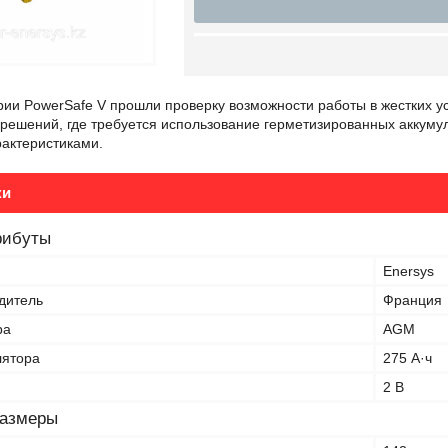
рии PowerSafe V прошли проверку возможности работы в жестких 
 решений, где требуется использование герметизированных аккуму
рактеристиками.
ки
рибуты
Enersys
дитель
Франция
ра
AGM
лятора
275 А·ч
2 В
размеры