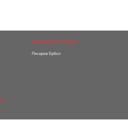
Писарев Ербол
com