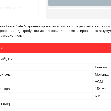
рии PowerSafe V прошли проверку возможности работы в жестких 
 решений, где требуется использование герметизированных аккуму
рактеристиками.
ки
рибуты
Enersys
дитель
Мексика
ра
AGM
лятора
154 А·ч
6 В
размеры