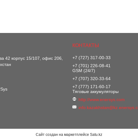
+7 (727) 317-00-33
ва 42 корпус 15/107, офис 206,
хстан
+7 (701) 226-08-41
GSM (24/7)
+7 (707) 320-33-64
+7 (777) 171-60-17
rSys
Тяговые аккумуляторы
http://www.enersys.com
info.kazakhstan@kz.enersys.
Сайт создан на маркетплейсе
Satu.kz