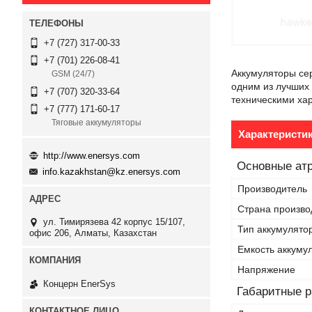
+7 (727) 317-00-33
+7 (701) 226-08-41
Аккумуляторы се
GSM (24/7)
одним из лучших
+7 (707) 320-33-64
техническими ха
+7 (777) 171-60-17
Тяговые аккумуляторы
Характеристи
http://www.enersys.com
Основные ат
info.kazakhstan@kz.enersys.com
Производитель
Страна произво
ул. Тимирязева 42 корпус 15/107,
Тип аккумулято
офис 206, Алматы, Казахстан
Емкость аккуму
Напряжение
Концерн EnerSys
Габаритные 