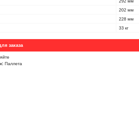
292 мм
202 мм
228 мм
33 кг
ля заказа
яйте
и:
Паллета