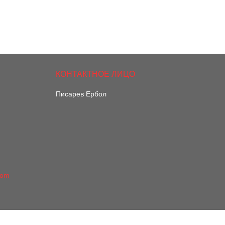
Писарев Ербол
com