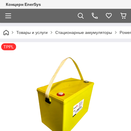
Концерн EnerSys
Товары и услуги
Стационарные аккумуляторы
Power
TPPL